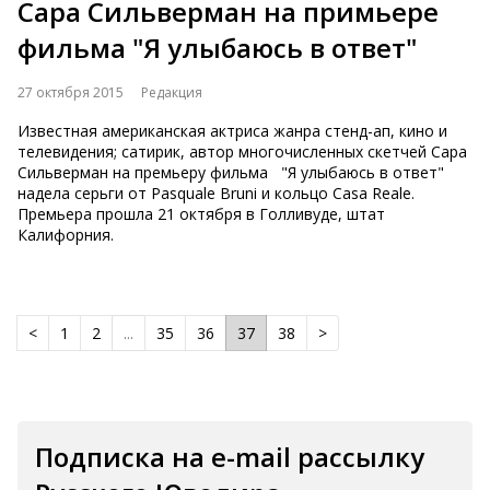
Сара Сильверман на примьере
фильма "Я улыбаюсь в ответ"
27 октября 2015
Редакция
Известная американская актриса жанра стенд-ап, кино и
телевидения; сатирик, автор многочисленных скетчей Сара
Сильверман на премьеру фильма "Я улыбаюсь в ответ"
надела серьги от Pasquale Bruni и кольцо Casa Reale.
Премьера прошла 21 октября в Голливуде, штат
Калифорния.
<
1
2
...
35
36
37
38
>
Подписка на e-mail рассылку