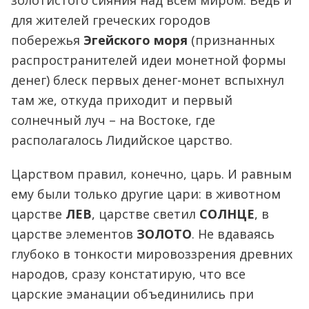
золотистого сияния над всем миром. Ведь и
для жителей греческих городов
побережья
Эгейского моря
(признанных
распространителей идеи монетной формы
денег) блеск первых денег-монет вспыхнул
там же, откуда приходит и первый
солнечный луч – на Востоке, где
располагалось Лидийское царство.
Царством правил, конечно, царь. И равным
ему были только другие цари: в животном
царстве
ЛЕВ
, царстве светил
СОЛНЦЕ
, в
царстве элементов
ЗОЛОТО
. Не вдаваясь
глубоко в тонкости мировоззрения древних
народов, сразу констатирую, что все
царские эманации объединились при