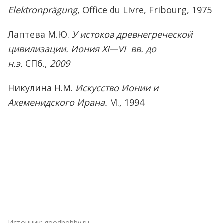
Elektronprägung
, Office du Livre, Fribourg, 1975
Лаптева М.Ю.
У истоков древнегреческой
цивилизации. Иония XI—VI вв. до
н.э.
СПб.,
2009
Никулина Н.М.
Искусство Ионии и
Ахеменидского
Ирана.
М., 1994
Источник:
goodhobby.ru