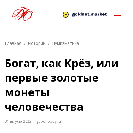
Главная
Истории
Нумизматика
Богат, как Крёз, или
первые золотые
монеты
человечества
31 августа 2022
goodhobby.ru