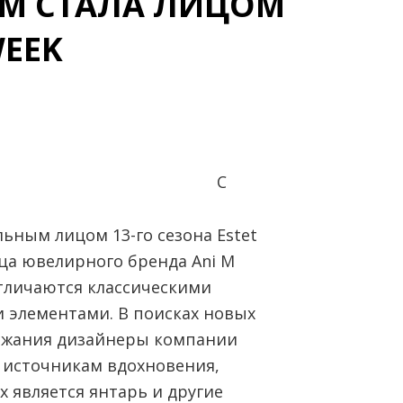
 M СТАЛА ЛИЦОМ
WEEK
С
ьным лицом 13-го сезона Estet
ица ювелирного бренда Ani M
тличаются классическими
элементами. В поисках новых
ержания дизайнеры компании
источникам вдохновения,
 является янтарь и другие