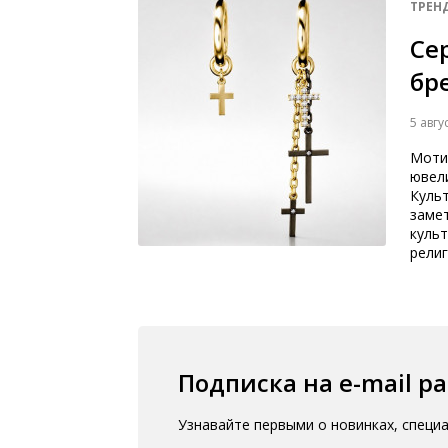
ТРЕН
Се
бр
5 авгу
Мотив
ювели
Культ
замет
куль
религ
Подписка на e-mail р
Узнавайте первыми о новинках, специ