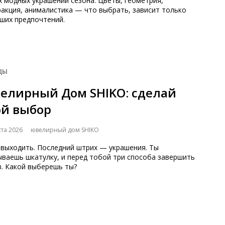
 модных украшений сезона. Цветы, геометрия,
акция, анималистика — что выбрать, зависит только
ших предпочтений.
ДЫ
елирный Дом SHIKO: сделай
ой выбор
ста 2026
ювелирный дом SHIKO
 выходить. Последний штрих — украшения. Ты
ываешь шкатулку, и перед тобой три способа завершить
з. Какой выберешь ты?