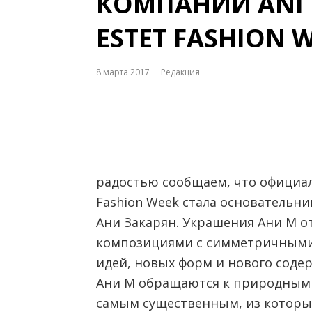
КОМПАНИИ ANI
ESTET FASHION 
8 марта 2017
Редакция
радостью сообщаем, что официал
Fashion Week стала основательн
Ани Закарян. Украшения Ани М о
композициями с симметричными 
идей, новых форм и нового сод
Ани М обращаются к природным 
самым существенным, из которых