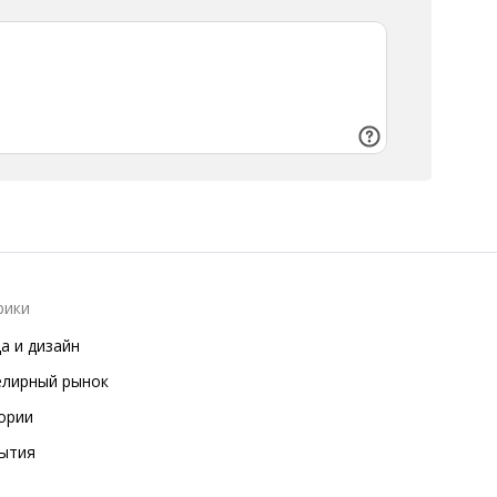
рики
а и дизайн
лирный рынок
ории
ытия