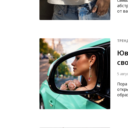
самых
абстр
от ва
ТРЕН
Юв
св
5 авгу
Пора
откр
обра