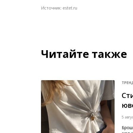
Источник:
estet.ru
Читайте также
ТРЕН
Ст
юв
5 авгу
Брош