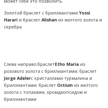
может себе это позволить.
Золотой браслет с бриллиантами
Yossi
Harari
и браслет
Alishan
из желтого золота и
серебра
Слева направо:браслет
Etho Maria
из
розового золота с бриллиантами; браслет
Jorge Adeler
с кристаллами турмалина и
бриллиантами; браслет
Octium
из желтого
золота с топазами, хромдиопсидом и
бриллиантами