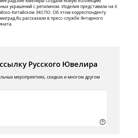
нинградские ювелиры создали новую коллекцию
ных украшений с регилином. Изделия представили на Х
ийско-Китайском ЭКСПО. Об этом корреспонденту
инград.Ru рассказали в пресс-службе Янтарного
ината.
ассылку Русского Ювелира
альных мероприятиях, скидках и многом другом