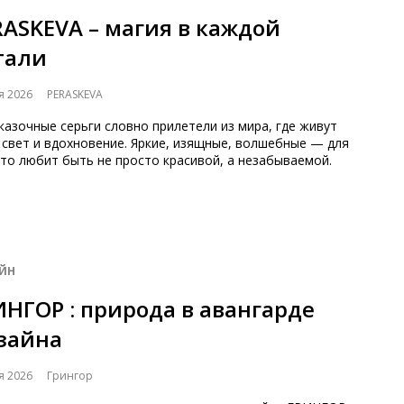
RASKEVA – магия в каждой
тали
я 2026
PERASKEVA
казочные серьги словно прилетели из мира, где живут
 свет и вдохновение. Яркие, изящные, волшебные — для
кто любит быть не просто красивой, а незабываемой.
ЙН
ИНГОР : природа в авангарде
зайна
я 2026
Грингор