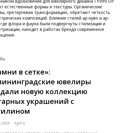
чником вдохновения для ювелирного дизайна ГРИНГОР
ат естественные формы и текстуры. Органические
вы, претерпевая трансформацию, обретают четкость
трических композиций. Влияние стилей ар-нуво и ар-
 где флора и фауна были подвергнуты стилизации и
етризации, находит в работах бренда современное
ощение.
ЙН
амни в сетке»:
лининградские ювелиры
здали новую коллекцию
тарных украшений с
гилином
я 2026
kgd.ru