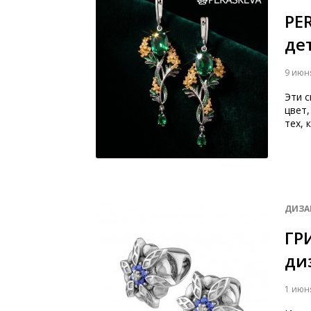
PE
де
9 июн
Эти с
цвет,
тех, 
ДИЗА
ГР
ди
1 июн