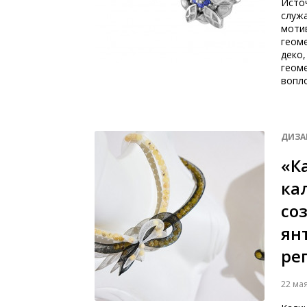
Исто
служ
моти
геоме
деко,
геом
вопл
ДИЗА
«К
ка
со
ян
ре
22 ма