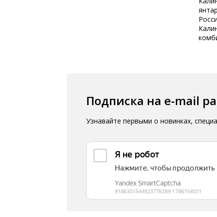
Кали
янтар
Росс
Калин
комб
Подписка на e-mail р
Узнавайте первыми о новинках, специ