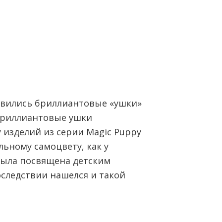
явились бриллиантовые «ушки»
y бриллиантовые ушки
у изделий из серии Magic Puppy
ьному самоцвету, как у
была посвящена детским
следствии нашелся и такой