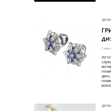
ДИЗА
ГР
ди
1 июн
Исто
служ
моти
геоме
деко,
геом
вопл
ДИЗА