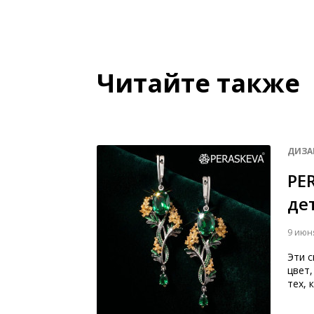
Читайте также
ДИЗА
PE
де
9 июн
Эти с
цвет,
тех, 