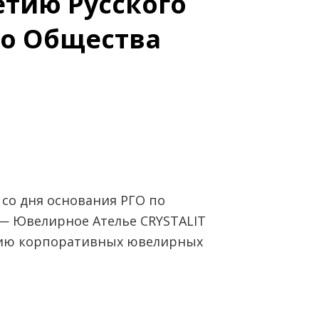
етию Русского
го Общества
 со дня основания РГО по
 — Ювелирное Ателье CRYSTALIT
цию корпоративных ювелирных