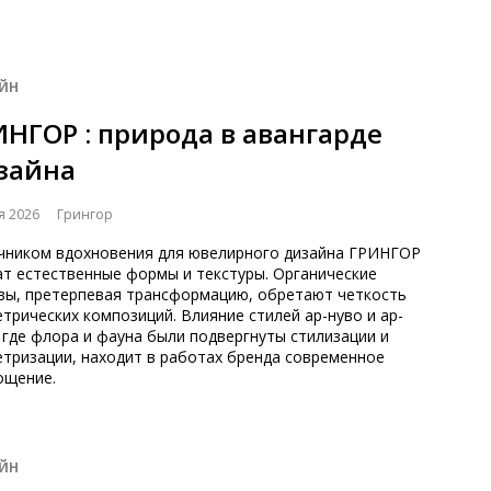
ЙН
ИНГОР : природа в авангарде
зайна
я 2026
Грингор
чником вдохновения для ювелирного дизайна ГРИНГОР
ат естественные формы и текстуры. Органические
вы, претерпевая трансформацию, обретают четкость
трических композиций. Влияние стилей ар-нуво и ар-
 где флора и фауна были подвергнуты стилизации и
етризации, находит в работах бренда современное
ощение.
ЙН