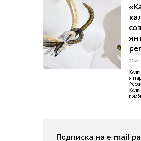
«К
ка
со
ян
ре
22 ма
Кали
янтар
Росс
Калин
комб
Подписка на e-mail р