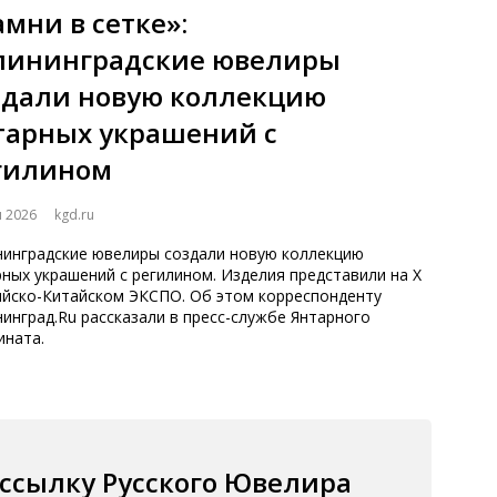
амни в сетке»:
лининградские ювелиры
здали новую коллекцию
тарных украшений с
гилином
я 2026
kgd.ru
нинградские ювелиры создали новую коллекцию
ных украшений с регилином. Изделия представили на Х
ийско-Китайском ЭКСПО. Об этом корреспонденту
инград.Ru рассказали в пресс-службе Янтарного
ината.
ассылку Русского Ювелира