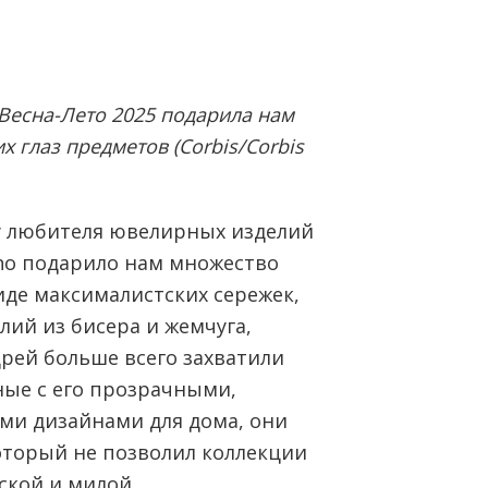
 Весна-Лето 2025 подарила нам
глаз предметов (Corbis/Corbis
у любителя ювелирных изделий
ino подарило нам множество
иде максималистских сережек,
лий из бисера и жемчуга,
дрей больше всего захватили
ые с его прозрачными,
ми дизайнами для дома, они
оторый не позволил коллекции
ской и милой.