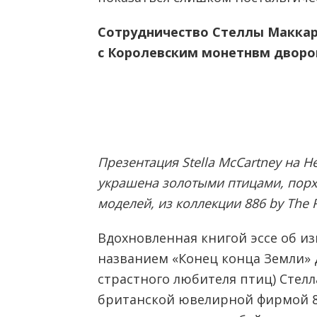
Сотрудничество Стеллы Макка
с Королевским монетнвм двор
Презентация Stella McCartney на 
украшена золотыми птицами, пор
моделей, из коллекции 886 by The R
Вдохновленная книгой эссе об и
названием «Конец конца Земли» 
страстного любителя птиц) Стел
британской ювелирной фирмой 886