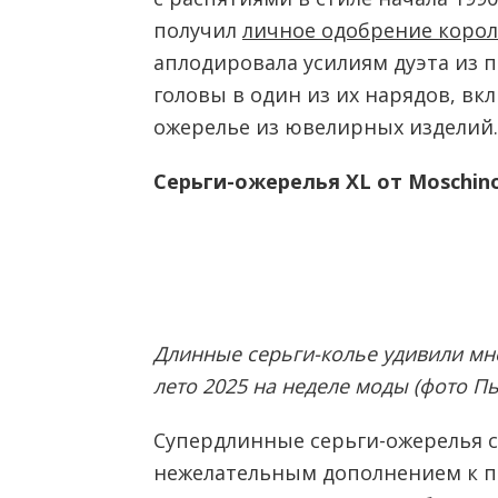
получил
личное одобрение коро
аплодировала усилиям дуэта из пе
головы в один из их нарядов, вк
ожерелье из ювелирных изделий.
Серьги-ожерелья XL от Moschin
Длинные серьги-колье удивили мно
лето 2025 на неделе моды (фото Пь
Супердлинные серьги-ожерелья 
нежелательным дополнением к пр