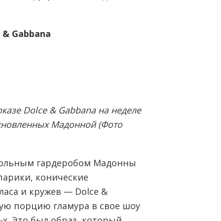
e & Gabbana
казе Dolce & Gabbana на неделе
охновленных Мадонной (Фото
рольным гардеробом Мадонны
парики, конические
ласа и кружев — Dolce &
ую порцию гламура в свое шоу
-х. Это был образ, который