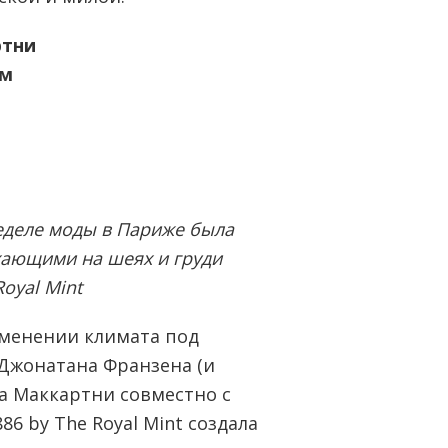
ртни
ом
Неделе моды в Париже была
хающими на шеях и груди
oyal Mint
зменении климата под
Джонатана Франзена (и
ла Маккартни совместно с
 by The Royal Mint создала