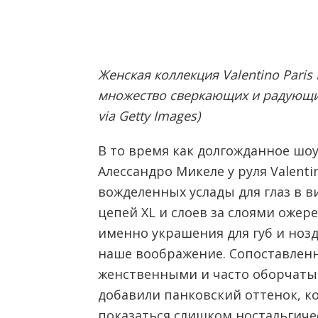
Женская коллекция Valentino Paris
множество сверкающих и радующих 
via Getty Images)
В то время как долгожданное шо
Алессандро Микеле у руля Valent
вожделенных услады для глаз в в
цепей XL и слоев за слоями ожере
именно украшения для губ и ноз
наше воображение. Сопоставленн
женственными и часто оборчаты
добавили панковский оттенок, к
показаться слишком ностальгиче