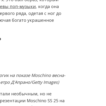
левы поп-музыки
, когда она
рвого ряда, одетая с ног до
лючая богато украшенное
o
гих на показе Moschino весна-
етро Д'Апрано/Getty Images)
стали необычным, но не
езентации Moschino SS 25 на