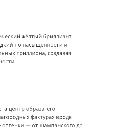
ический жёлтый бриллиант
едкий по насыщенности и
льных триллиона, создавая
ности.
 а центр образа: его
лагородных фактурах вроде
 оттенки — от шампанского до