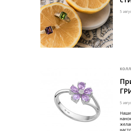
5 авгу
КОЛЛ
Пр
ГР
5 авгу
Наши
нанок
желаю
насто