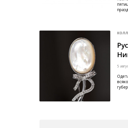
пятиц
празд
КОЛЛ
Ру
Ни
5 авгу
Одета
всяко
губер