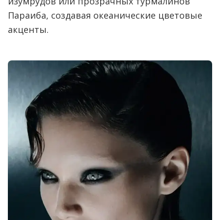
изумрудов или прозрачных турмалинов
Параиба, создавая океанические цветовые
акценты.