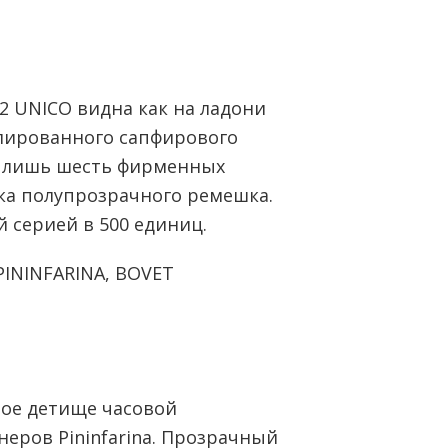
2 UNICO видна как на ладони
олированного сапфирового
ы лишь шесть фирменных
жка полупрозрачного ремешка.
серией в 500 единиц.
ININFARINA, BOVET
ное детище часовой
неров Pininfarina. Прозрачный