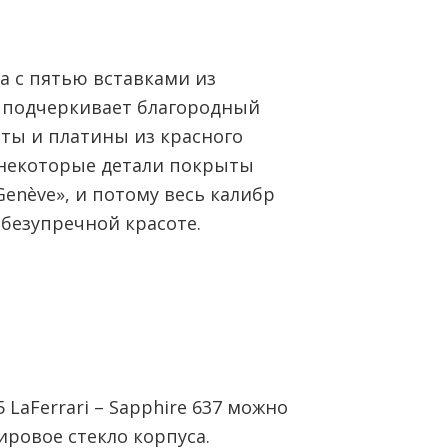
та с пятью вставками из
а подчеркивает благородный
сты и платины из красного
 некоторые детали покрыты
enève», и потому весь калибр
 безупречной красоте.
LaFerrari – Sapphire 637 можно
ировое стекло корпуса.