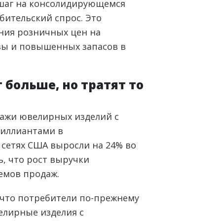
 шаг на консолидирующемся
ебительский спрос. Это
ния розничных цен на
зы и повышенных запасов в
больше, но тратят то
дажи ювелирных изделий с
иллиантами в
сетях США выросли на 24% во
ь, что рост выручки
емов продаж.
 что потребители по-прежнему
елирные изделия с