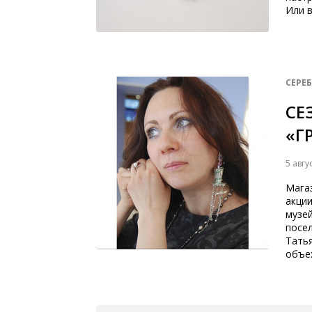
Или 
СЕРЕ
СЕ
«Г
5 авгу
Мага
акци
музей
посел
Тать
объех