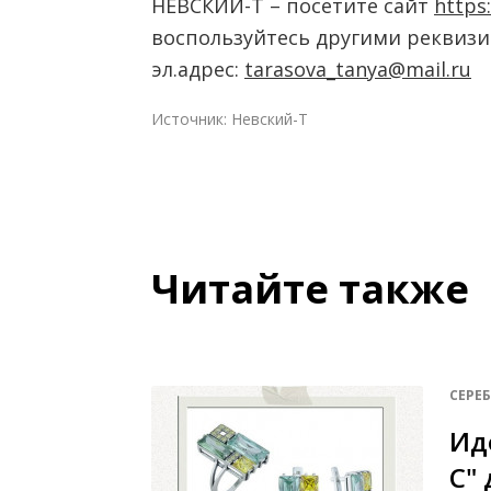
НЕВСКИЙ-Т – посетите сайт
https
воспользуйтесь другими реквизита
эл.адрес:
tarasova_tanya@mail.ru
Источник: Невский-Т
Читайте также
СЕРЕ
Ид
С" 