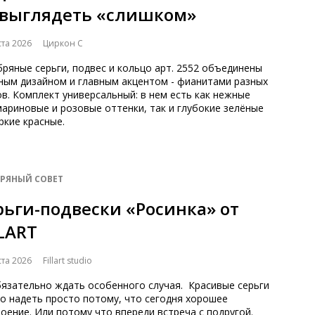
 выглядеть «слишком»
ста 2026
Циркон С
ряные серьги, подвес и кольцо арт. 2552 объединены
ным дизайном и главным акцентом - фианитами разных
в. Комплект универсальный: в нем есть как нежные
ариновые и розовые оттенки, так и глубокие зелёные
ркие красные.
БРЯНЫЙ СОВЕТ
рьги-подвески «Росинка» от
LLART
ста 2026
Fillart studio
бязательно ждать особенного случая. Красивые серьги
о надеть просто потому, что сегодня хорошее
оение. Или потому что впереди встреча с подругой.