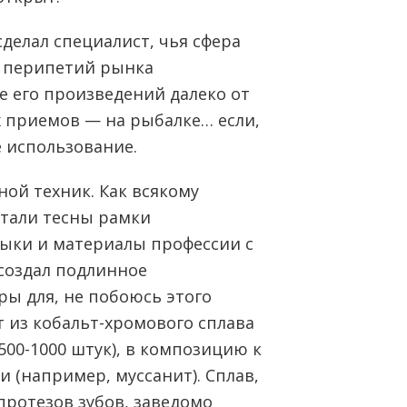
елал специалист, чья сфера
т перипетий рынка
е его произведений далеко от
х приемов — на рыбалке… если,
е использование.
ой техник. Как всякому
стали тесны рамки
выки и материалы профессии с
создал подлинное
ры для, не побоюсь этого
т из кобальт-хромового сплава
00-1000 штук), в композицию к
 (например, муссанит). Сплав,
ротезов зубов, заведомо