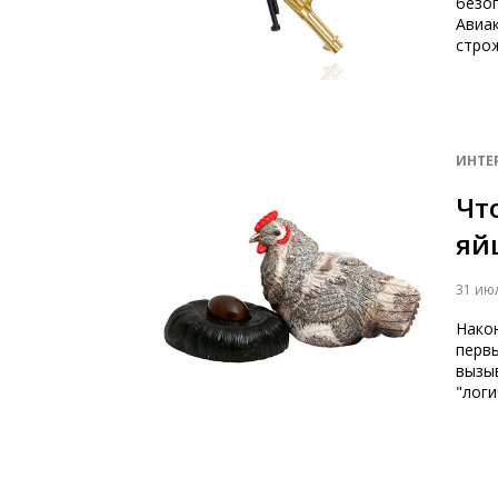
безоп
Авиак
стро
ИНТЕ
Чт
яй
31 ию
Након
перв
вызыв
"лог