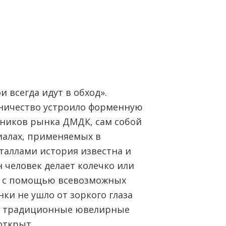
 всегда идут в обход».
вничество устроило форменную
стников рынка ДМДК, сам собой
иалах, применяемых в
таллами история известна и
 человек делает колечко или
ев с помощью всевозможных
нки не ушло от зоркого глаза
ть традиционные ювелирные
открыт.