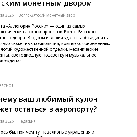
тским монетным двором
ста 2026
Волго-Вятский монетный двор
та «Аллегория России» — один из самых
ологически сложных проектов Волго-Вятского
тного двора. В одном изделии удалось объединить
олько сюжетных композиций, комплекс современных
ологий художественной отделки, механические
енты, светодиодную подсветку и музыкальное
овождение.
РЕСНОЕ
чему ваш любимый кулон
жет остаться в аэропорту?
ста 2026
Редакция
ось бы, при чем тут ювелирные украшения и