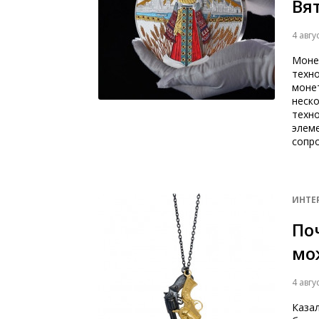
Вя
4 авгу
Моне
техн
моне
неск
техн
элем
сопр
ИНТЕ
По
мо
4 авгу
Казал