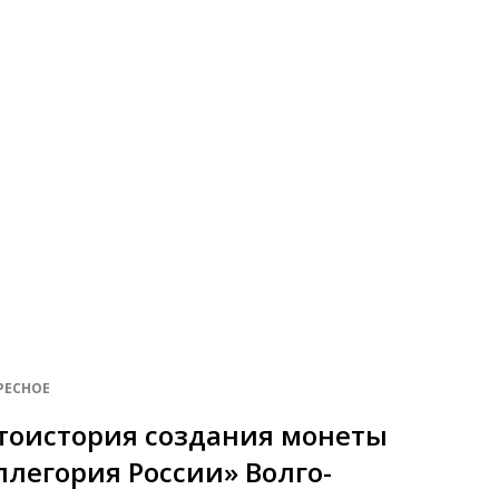
РЕСНОЕ
тоистория создания монеты
ллегория России» Волго-