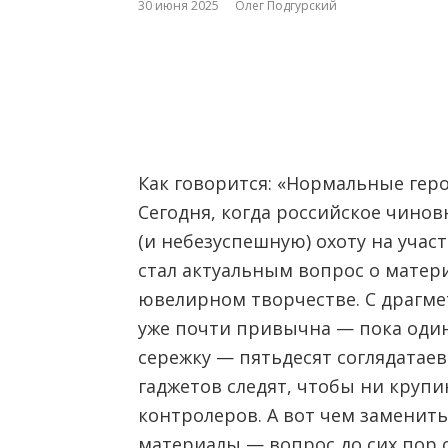
30 июня 2025
Олег Подгурский
Как говорится: «Нормальные герои
Сегодня, когда российское чино
(и небезуспешную) охоту на уча
стал актуальным вопрос о матер
ювелирном творчестве. С драгме
уже почти привычна — пока один
сережку — пятьдесят соглядата
гаджетов следят, чтобы ни крупи
контролеров. А вот чем замени
материалы — вопрос до сих пор 