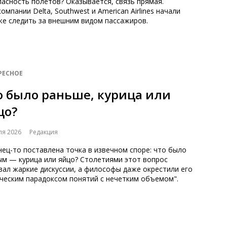
асность полетов? Оказывается, связь прямая.
омпании Delta, Southwest и American Airlines начали
же следить за внешним видом пассажиров.
РЕСНОЕ
о было раньше, курица или
цо?
ля 2026
Редакция
ец-то поставлена точка в извечном споре: что было
ым — курица или яйцо? Столетиями этот вопрос
ал жаркие дискуссии, а философы даже окрестили его
ическим парадоксом понятий с нечетким объемом".