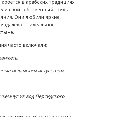
кроется в арабских традициях.
ели свой собственный стиль
ияния. Они любили яркие,
 издалека — идеальное
стыне.
ия часто включали:
манжеты
нные исламским искусством
 жемчуг из вод Персидского
расивыми, но и практичными.