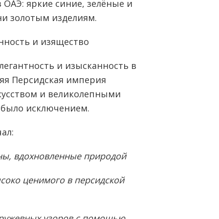
 ОАЭ: яркие синие, зелёные и
ни золотым изделиям.
енность и изящество
легантность и изысканность в
яя Персидская империя
кусством и великолепными
 было исключением.
ал:
ны, вдохновленные природой
соко ценимого в персидской
кружевных узоров с помощью