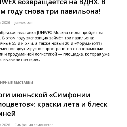
NWEX возвращается на ВДНХ. В
ом году снова три павильона!
я 2026
junwex.com
ябрьская выставка JUNWEX Москва снова пройдёт на
 В этом году экспозиция займёт три павильона:
чные 55-й и 57-й, а также новый 20-й «Форум» (опт).
еменное двухъярусное пространство с панорамными
ми и продуманной логистикой — площадка, которая уже
с вызывает интерес.
ИРНЫЕ ВЫСТАВКИ
оги июньской «Симфонии
моцветов»: краски лета и блеск
мней
я 2026
Симфония самоцветов