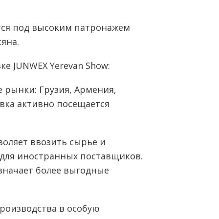
ся под высоким патронажем
яна.
вке JUNWEX Yerevan Show:
е рынки: Грузия, Армения,
авка активно посещается
воляет ввозить сырье и
 для иностранных поставщиков.
означает более выгодные
производства в особую