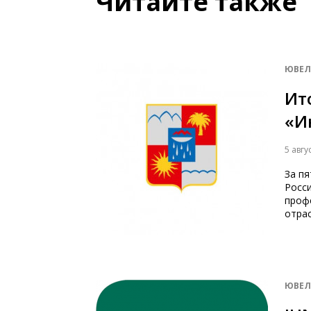
Читайте также
ЮВЕЛ
Ит
«И
5 авгу
За п
Росси
проф
отрас
ЮВЕЛ