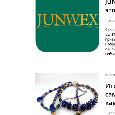
JU
эт
1 июл
Сент
ВДНХ.
привы
Совр
окна
сейча
ЮВЕЛ
Ит
са
ка
1 июл