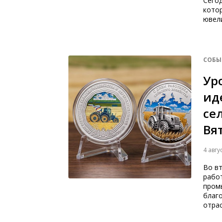
Сего
котор
ювел
СОБЫ
Ур
ид
се
Вя
4 авгу
Во в
рабо
пром
благ
отрас