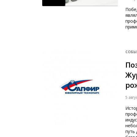
Побе
явля
профе
приме
СОБЫ
По
Жу
ро
5 авгу
Истор
проф
индус
небо
путь 