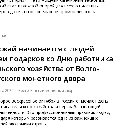
дня «Сапфир» — это мощный ювелирный технопарк,
ый стал надежной опорой для всех: от частных
иров до гигантов ювелирной промышленности.
ТИЯ
ожай начинается с людей:
еи подарков ко Дню работника
льского хозяйства от Волго-
тского монетного двора
ста 2026
Волго-Вятский монетный двор
торое воскресенье октября в России отмечают День
тника сельского хозяйства и перерабатывающей
ышленности. Это профессиональный праздник людей,
одаря которым развивается одна из важнейших
лей экономики страны.