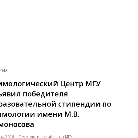
ТИЯ
ммологический Центр МГУ
ъявил победителя
разовательной стипендии по
ммологии имени М.В.
моносова
ста 2026
Геммологический центр МГУ