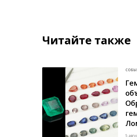
Читайте также
СОБЫ
Ге
об
Об
ге
Ло
5 авгу