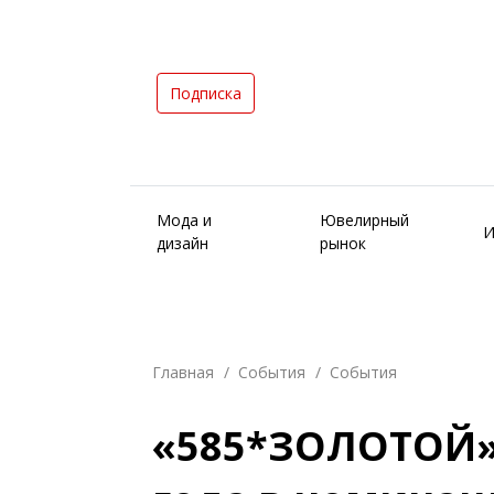
Подписка
Мода и
Ювелирный
И
дизайн
рынок
Главная
События
События
«585*ЗОЛОТОЙ»