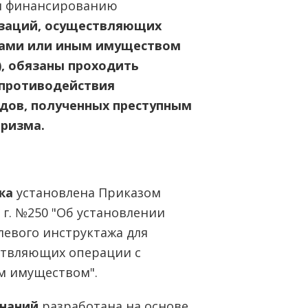
и финансированию
изаций, осуществляющих
вами или иным имуществом
, обязаны проходить
 противодействия
дов, полученных преступным
оризма.
жа
установлена Приказом
 г. №250 "Об установлении
евого инструктажа для
ствляющих операции с
м имуществом".
знаний
разработана на основе