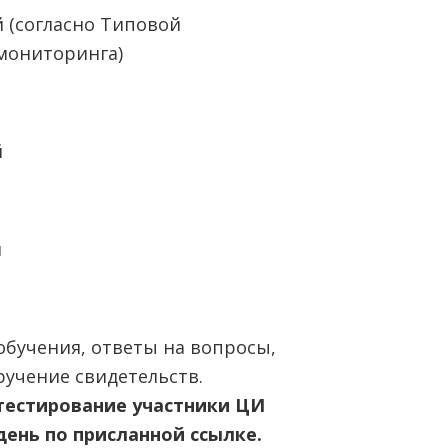
й (согласно Типовой
мониторинга)
й
й
обучения, ответы на вопросы,
ручение свидетельств.
тестирование участники ЦИ
ень по присланной ссылке.