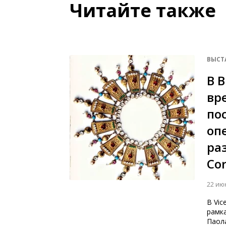
Читайте также
ВЫСТ
В 
вр
по
оп
ра
Cor
22 ию
В Vic
рамк
Паола