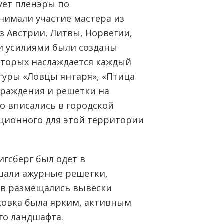
зует пленэры по
нимали участие мастера из
из Австрии, Литвы, Норвегии,
 усилиями были созданы
оторых наслаждается каждый
птуры «Ловцы янтаря», «Птица
граждения и решетки на
о вписались в городской
ционного для этой территории
игсберг был одет в
ашали ажурные решетки,
ов размещались вывески
ковка была ярким, активным
го ландшафта.