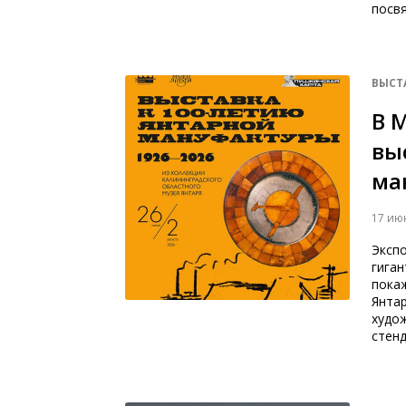
посв
ВЫСТ
В 
вы
ма
17 ию
Эксп
гиган
пока
Янта
худо
стен