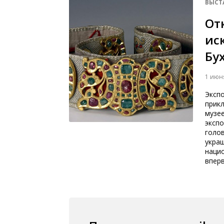
ВЫСТ
От
ис
Бу
1 июн
Эксп
прикл
музе
эксп
голо
украш
наци
впер