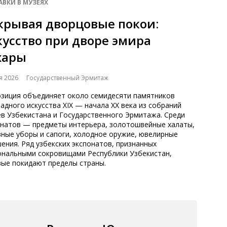
АВКИ В МУЗЕЯХ
крывая дворцовые покои:
кусство при дворе эмира
хары
я 2026
Государственный Эрмитаж
озиция объединяет около семидесяти памятников
адного искусства XIX — начала XX века из собраний
ев Узбекистана и Государственного Эрмитажа. Среди
онатов — предметы интерьера, золотошвейные халаты,
вные уборы и сапоги, холодное оружие, ювелирные
ения. Ряд узбекских экспонатов, признанных
ональными сокровищами Республики Узбекистан,
вые покидают пределы страны.