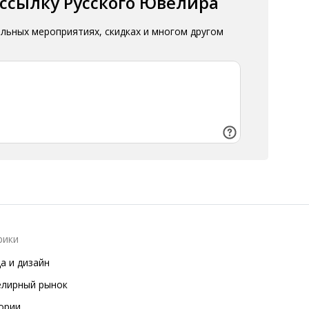
ассылку Русского Ювелира
альных мероприятиях, скидках и многом другом
рики
а и дизайн
лирный рынок
ории