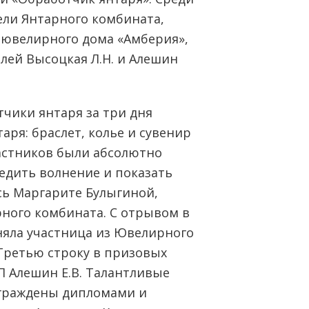
ели Янтарного комбината,
 ювелирного дома «Амберия»,
ей Высоцкая Л.Н. и Алешин
чики янтаря за три дня
аря: браслет, колье и сувенир
частников были абсолютно
едить волнение и показать
ось Маргарите Булыгиной,
ного комбината. С отрывом в
аняла участница из Ювелирного
Третью строку в призовых
П Алешин Е.В. Талантливые
граждены дипломами и