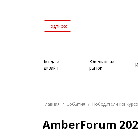
Подписка
Мода и
Ювелирный
И
дизайн
рынок
Главная
События
Победители конкурс
AmberForum 202