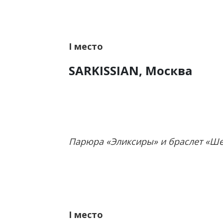
I
место
SARKISSIAN, Москва
Парюра «Эликсиры» и браслет «Ше
I
место