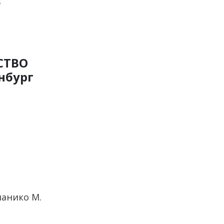
5
СТВО
нбург
манико М.