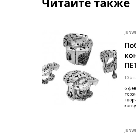
Читайте также
JUNW
По
ко
ПЕ
10 фе
6 фе
торж
твор
конку
JUNW