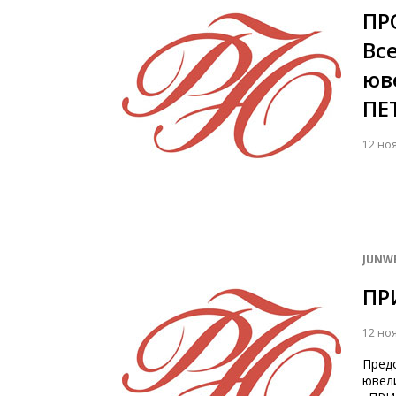
ПР
Вс
юв
ПЕ
12 но
JUNW
ПР
12 но
Пред
ювел