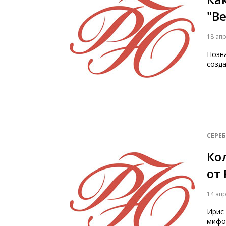
"В
18 ап
Позн
созд
СЕРЕ
Ко
от 
14 ап
Ирис 
мифол