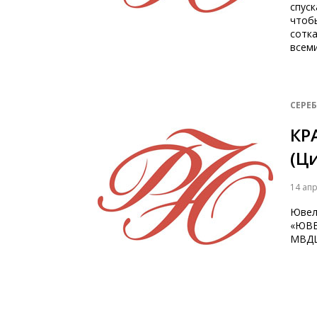
спуск
чтоб
сотк
всеми
СЕРЕ
КР
(Ц
14 ап
Ювел
«ЮВЕ
МВДЦ 