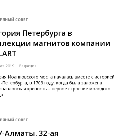
БРЯНЫЙ СОВЕТ
тория Петербурга в
ллекции магнитов компании
LLART
рта 2019
Редакция
рия Иоанновского моста началась вместе с историей
-Петербурга, в 1703 году, когда была заложена
опавловская крепость – первое строение молодого
да
БРЯНЫЙ СОВЕТ
У-Алматы. 32-ая