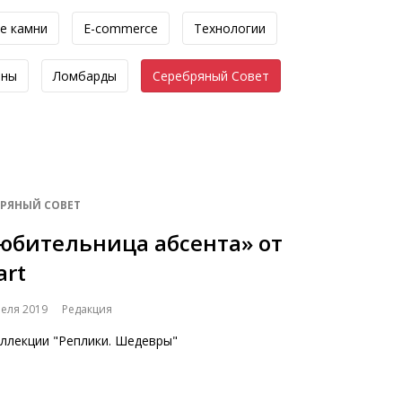
е камни
E-commerce
Технологии
оны
Ломбарды
Серебряный Совет
БРЯНЫЙ СОВЕТ
юбительница абсента» от
lart
реля 2019
Редакция
оллекции "Реплики. Шедевры"