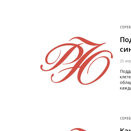
СЕРЕ
По
син
25 ап
Подд
клетк
обла
кажд
СЕРЕ
Ка