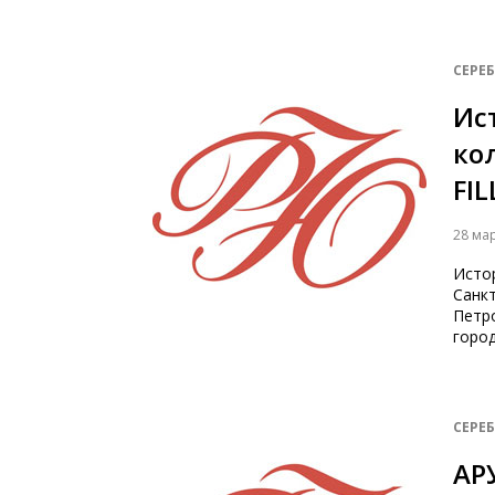
СЕРЕ
Ис
ко
FI
28 ма
Исто
Санкт
Петр
горо
СЕРЕ
АР