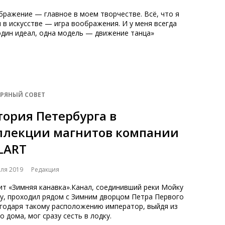
ражение — главное в моем творчестве. Всё, что я
 в искусстве — игра воображения. И у меня всегда
один идеал, одна модель — движение танца»
БРЯНЫЙ СОВЕТ
тория Петербурга в
ллекции магнитов компании
LLART
еля 2019
Редакция
ит «Зимняя канавка».Канал, соединивший реки Мойку
ву, проходил рядом с Зимним дворцом Петра Первого
агодаря такому расположению император, выйдя из
о дома, мог сразу сесть в лодку.