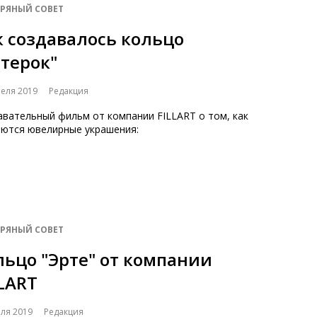
БРЯНЫЙ СОВЕТ
к создавалось кольцо
етерок"
реля 2019
Редакция
авательный фильм от компании FILLART о том, как
аются ювелирные украшения:
БРЯНЫЙ СОВЕТ
льцо "Эрте" от компании
LLART
еля 2019
Редакция