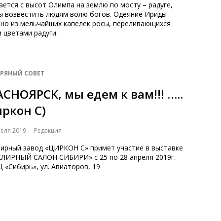
ается с высот Олимпа на землю по мосту – радуге,
ы возвестить людям волю богов. Одеяние Ириды
ано из мельчайших капелек росы, переливающихся
 цветами радуги.
БРЯНЫЙ СОВЕТ
АСНОЯРСК, мы едем к вам!!! …..
иркон С)
реля 2019
Редакция
ирный завод «ЦИРКОН С» примет участие в выставке
ЛИРНЫЙ САЛОН СИБИРИ» с 25 по 28 апреля 2019г.
«Сибирь», ул. Авиаторов, 19