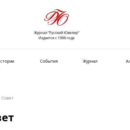
Журнал “Русский Ювелир”
Издается с 1996 года
стории
События
Журнал
А
 Совет
вет