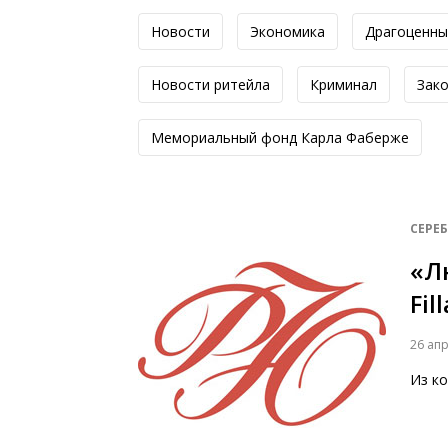
Новости
Экономика
Драгоценны
Новоcти ритейла
Криминал
Зак
Мемориальный фонд Карла Фаберже
СЕРЕ
«Л
Fil
26 ап
Из к