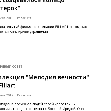
етерок"
реля 2019
Редакция
авательный фильм от компании FILLART о том, как
аются ювелирные украшения:
БРЯНЫЙ СОВЕТ
ллекция "Мелодия вечности"
Fillart
реля 2019
Редакция
издавна восхищал людей своей красотой. В
огии этот цветок связан с богиней Иридой. Она