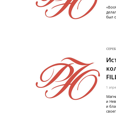
«Вооб
делал
был 
СЕРЕ
Ис
ко
FI
1 апр
Магн
и Не
и бл
своег