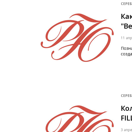
СЕРЕ
Ка
"В
11 ап
Позн
созд
СЕРЕ
Ко
FI
3 апр