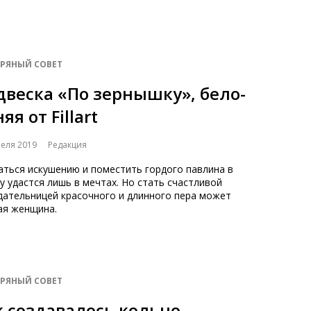
БРЯНЫЙ СОВЕТ
двеска «По зернышку», бело-
яя от Fillart
реля 2019
Редакция
аться искушению и поместить гордого павлина в
у удастся лишь в мечтах. Но стать счастливой
дательницей красочного и длинного пера может
ая женщина.
БРЯНЫЙ СОВЕТ
к создавалось кольцо