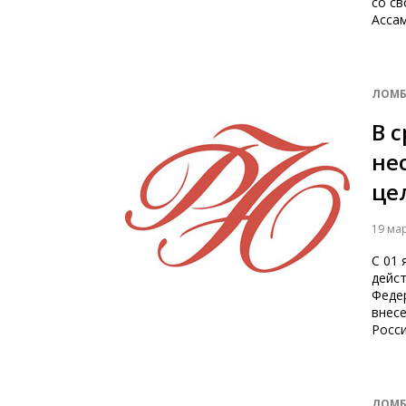
со с
Асса
ЛОМБ
В 
не
це
19 ма
С 01
дейст
Федер
внес
Росси
ЛОМБ