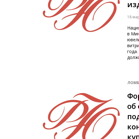
из
18 ма
Наци
в Ми
ювели
витри
года.
должн
ЛОМБ
Фо
об
по
ко
ку