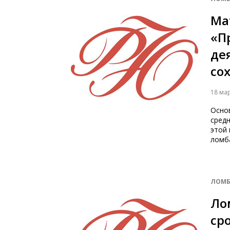
Ма
«П
дея
со
18 ма
Осно
средн
этой 
ломб
ЛОМБ
Ло
ср