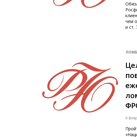
Обяз
Росф
клие
чем о
и ст.
ЛОМБ
Це
по
еж
ло
ФР
6 фев
Прой
«Нац