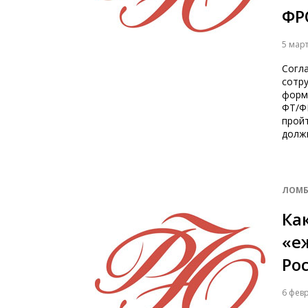
ФР
5 мар
Согл
сотр
форм
ФТ/Ф
прой
долж
ЛОМБ
Ка
«е
Ро
6 фев