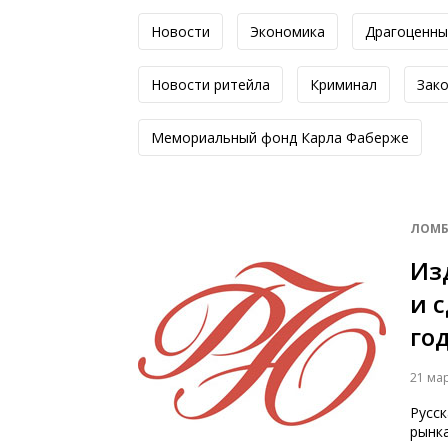
Новости
Экономика
Драгоценны
Новоcти ритейла
Криминал
Зак
Мемориальный фонд Карла Фаберже
ЛОМБ
Из
и 
го
21 ма
Русс
рынк