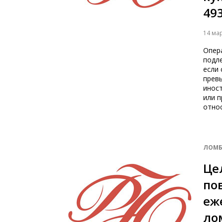
493
14 ма
Опер
подл
если 
прев
иност
или п
относ
ЛОМБ
Це
по
еж
ло